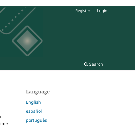
Register
Login
Search
Language
English
español
o
português
gime