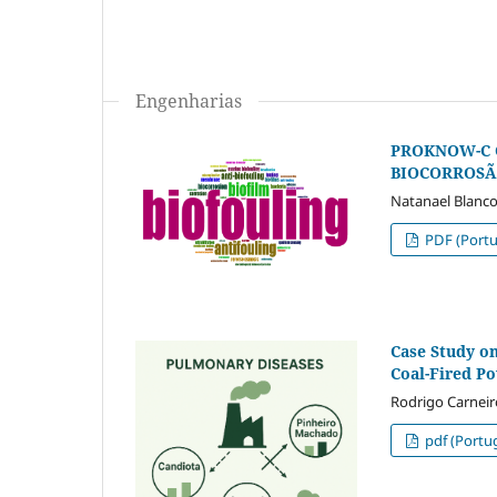
Engenharias
PROKNOW-C 
BIOCORROS
Natanael Blanco 
PDF (Portug
Case Study on
Coal-Fired P
Rodrigo Carneir
pdf (Portug