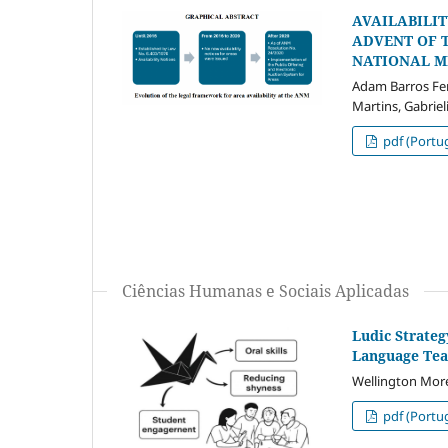
AVAILABILI
ADVENT OF T
NATIONAL M
Adam Barros Fer
Martins, Gabrie
pdf (Portug
Ciências Humanas e Sociais Aplicadas
Ludic Strateg
Language Tea
Wellington More
pdf (Portug