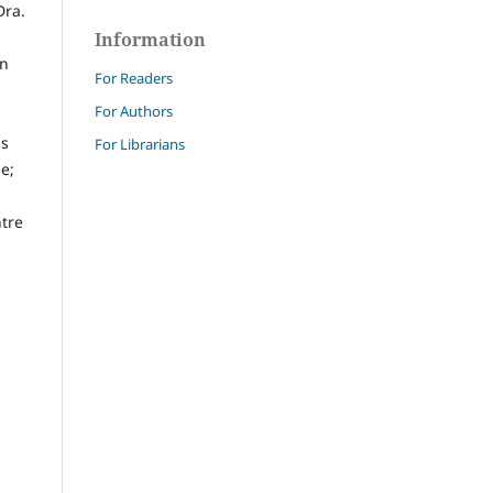
Dra.
Information
on
For Readers
For Authors
as
For Librarians
e;
ntre