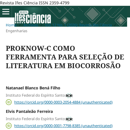
Revista Ifes Ciência ISSN 2359-4799
Home
/
Archives
/
Vol. 12 No. 1 (2026): Revista Ifes Ciência
/
Engenharias
PROKNOW-C COMO
FERRAMENTA PARA SELEÇÃO DE
LITERATURA EM BIOCORROSÃO
Natanael Blanco Bená Filho
Instituto Federal do Espírito Santo
https://orcid.org/0000-0003-2054-4884 (unauthenticated)
Elvis Pantaleão Ferreira
Instituto Federal do Espírito Santo
https://orcid.org/0000-0001-7798-8385 (unauthenticated)