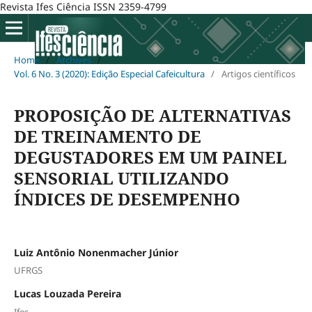
Revista Ifes Ciência ISSN 2359-4799
Home
/
Archives
/
Vol. 6 No. 3 (2020): Edição Especial Cafeicultura
/
Artigos científicos
PROPOSIÇÃO DE ALTERNATIVAS
DE TREINAMENTO DE
DEGUSTADORES EM UM PAINEL
SENSORIAL UTILIZANDO
ÍNDICES DE DESEMPENHO
Luiz Antônio Nonenmacher Júnior
UFRGS
Lucas Louzada Pereira
Ifes