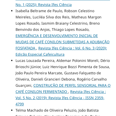
No. 1 (2025): Revista Ifes Ciência
Isabella Beltrame de Paulo, Robson Celestino
Meireles, Luciléa Silva dos Reis, Matheus Margon
Lopes Rosado, Iasmim Braiany Celestrino, Breno
Benvindo dos Anjos, Thiago Lopes Rosado,
EMERGÊNCIA E DESENVOLVIMENTO INICIAL DE
MUDAS DE CAFÉ CONILON SUBMETIDAS A ADUBAÇÃO
FOSFATADA
,
Revista Ifes Ciência : Vol. 6 No. 3 (2020):
Edição Especial Cafeicultura
Lucas Louzada Pereira, Aldemar Polonini Moreli, Dério
Brioschi Júnior, Luiz Henrique Bozzi Pimenta de Sousa,
João Paulo Pereira Marcate, Gustavo Falquetto de
Oliveira, Danieli Grancieri Debona, Rogério Carvalho
Guarçoni,
CONSTRUÇÃO DE PERFIL SENSORIAL PARA O
CAFÉ CONILON FERMENTADO
,
Revista Ifes Ciência :
Vol. 5 No. 2 (2019): Revista Ifes Ciência - ISSN 2359-
4799
Telma Machado de Oliveira Peluzio, João Batista