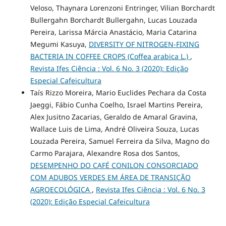
Veloso, Thaynara Lorenzoni Entringer, Vilian Borchardt
Bullergahn Borchardt Bullergahn, Lucas Louzada
Pereira, Larissa Márcia Anastácio, Maria Catarina
Megumi Kasuya,
DIVERSITY OF NITROGEN-FIXING
BACTERIA IN COFFEE CROPS (Coffea arabica L.)
,
Revista Ifes Ciência : Vol. 6 No. 3 (2020): Edição
Especial Cafeicultura
Taís Rizzo Moreira, Mario Euclides Pechara da Costa
Jaeggi, Fábio Cunha Coelho, Israel Martins Pereira,
Alex Jusitno Zacarias, Geraldo de Amaral Gravina,
Wallace Luis de Lima, André Oliveira Souza, Lucas
Louzada Pereira, Samuel Ferreira da Silva, Magno do
Carmo Parajara, Alexandre Rosa dos Santos,
DESEMPENHO DO CAFÉ CONILON CONSORCIADO
COM ADUBOS VERDES EM ÁREA DE TRANSIÇÃO
AGROECOLÓGICA
,
Revista Ifes Ciência : Vol. 6 No. 3
(2020): Edição Especial Cafeicultura