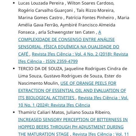
Lucas Louzada Pereira , Wilton Soares Cardoso,
Rogério Carvalho Guarçoni , Taís Rizzo Moreira,
Marina Gomes Castro , Patrícia Fontes Pinheiro , Maria
Amélia Gava Ferrão, Aymbiré Francisco Almeida
Fonseca , arla Schwengster ten Caten ,
A
COMPLEXIDADE DE CONSENSO ENTRE ANÁLISE
SENSORIAL, FÍSICA EQUÍMICA NA QUALIDADE DO
CAFÉ
,
Revista Ifes Ciência : Vol. 4 No. 2 (2018): Revista
Ifes Ciência - ISSN 2359-4799
TERCIO DA DE SOUZA, Jaqueline Rodrigues Cindra de
Lima Souza, Gustavo Rodrigues de Souza, Ester do
Nascimento Moulin,
USE OF ORANGE PEELS FOR
EXTRACTION OF ESSENTIAL OIL AND EVALUATION OF
ITS BIOLOGICAL ACTIVITIES
,
Revista Ifes Ciência : Vol.
10 No. 1 (2024): Revista Ifes Ciência
Thamiriz Caliari Matos, Juliano Souza Ribeiro,
INCREASED SENSORY PERCEPTION OF BITTERNESS IN
HOPPED BEERS THROUGH PH ADJUSTMENT DURING
THE MATURATION STAGE
,
Revista Ifes Ciência : Vol. 11