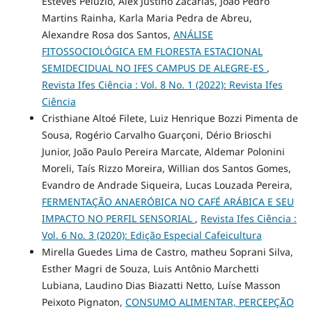
Esteves Peluzio, Alex Justino Zacarias, João Pedro
Martins Rainha, Karla Maria Pedra de Abreu,
Alexandre Rosa dos Santos,
ANÁLISE
FITOSSOCIOLÓGICA EM FLORESTA ESTACIONAL
SEMIDECIDUAL NO IFES CAMPUS DE ALEGRE-ES
,
Revista Ifes Ciência : Vol. 8 No. 1 (2022): Revista Ifes
Ciência
Cristhiane Altoé Filete, Luiz Henrique Bozzi Pimenta de
Sousa, Rogério Carvalho Guarçoni, Dério Brioschi
Junior, João Paulo Pereira Marcate, Aldemar Polonini
Moreli, Taís Rizzo Moreira, Willian dos Santos Gomes,
Evandro de Andrade Siqueira, Lucas Louzada Pereira,
FERMENTAÇÃO ANAERÓBICA NO CAFÉ ARÁBICA E SEU
IMPACTO NO PERFIL SENSORIAL
,
Revista Ifes Ciência :
Vol. 6 No. 3 (2020): Edição Especial Cafeicultura
Mirella Guedes Lima de Castro, matheu Soprani Silva,
Esther Magri de Souza, Luis Antônio Marchetti
Lubiana, Laudino Dias Biazatti Netto, Luíse Masson
Peixoto Pignaton,
CONSUMO ALIMENTAR, PERCEPÇÃO