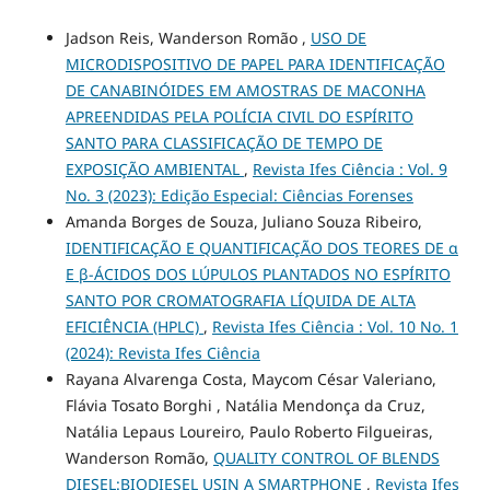
Jadson Reis, Wanderson Romão ,
USO DE
MICRODISPOSITIVO DE PAPEL PARA IDENTIFICAÇÃO
DE CANABINÓIDES EM AMOSTRAS DE MACONHA
APREENDIDAS PELA POLÍCIA CIVIL DO ESPÍRITO
SANTO PARA CLASSIFICAÇÃO DE TEMPO DE
EXPOSIÇÃO AMBIENTAL
,
Revista Ifes Ciência : Vol. 9
No. 3 (2023): Edição Especial: Ciências Forenses
Amanda Borges de Souza, Juliano Souza Ribeiro,
IDENTIFICAÇÃO E QUANTIFICAÇÃO DOS TEORES DE α
E β-ÁCIDOS DOS LÚPULOS PLANTADOS NO ESPÍRITO
SANTO POR CROMATOGRAFIA LÍQUIDA DE ALTA
EFICIÊNCIA (HPLC)
,
Revista Ifes Ciência : Vol. 10 No. 1
(2024): Revista Ifes Ciência
Rayana Alvarenga Costa, Maycom César Valeriano,
Flávia Tosato Borghi , Natália Mendonça da Cruz,
Natália Lepaus Loureiro, Paulo Roberto Filgueiras,
Wanderson Romão,
QUALITY CONTROL OF BLENDS
DIESEL:BIODIESEL USIN A SMARTPHONE
,
Revista Ifes