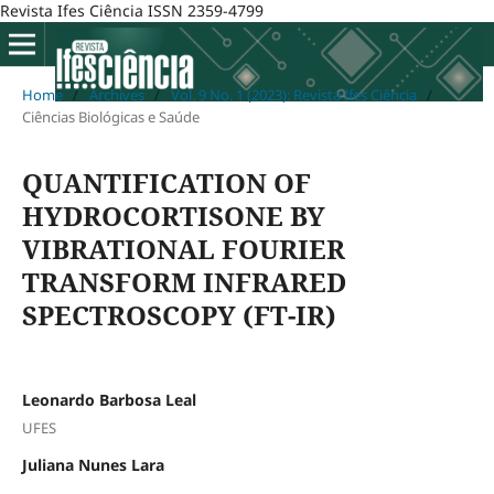
Revista Ifes Ciência ISSN 2359-4799
Home
/
Archives
/
Vol. 9 No. 1 (2023): Revista Ifes Ciência
/
Ciências Biológicas e Saúde
QUANTIFICATION OF
HYDROCORTISONE BY
VIBRATIONAL FOURIER
TRANSFORM INFRARED
SPECTROSCOPY (FT-IR)
Leonardo Barbosa Leal
UFES
Juliana Nunes Lara