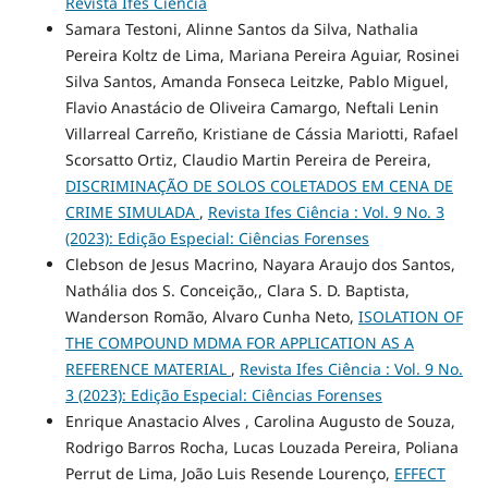
Revista Ifes Ciência
Samara Testoni, Alinne Santos da Silva, Nathalia
Pereira Koltz de Lima, Mariana Pereira Aguiar, Rosinei
Silva Santos, Amanda Fonseca Leitzke, Pablo Miguel,
Flavio Anastácio de Oliveira Camargo, Neftali Lenin
Villarreal Carreño, Kristiane de Cássia Mariotti, Rafael
Scorsatto Ortiz, Claudio Martin Pereira de Pereira,
DISCRIMINAÇÃO DE SOLOS COLETADOS EM CENA DE
CRIME SIMULADA
,
Revista Ifes Ciência : Vol. 9 No. 3
(2023): Edição Especial: Ciências Forenses
Clebson de Jesus Macrino, Nayara Araujo dos Santos,
Nathália dos S. Conceição,, Clara S. D. Baptista,
Wanderson Romão, Alvaro Cunha Neto,
ISOLATION OF
THE COMPOUND MDMA FOR APPLICATION AS A
REFERENCE MATERIAL
,
Revista Ifes Ciência : Vol. 9 No.
3 (2023): Edição Especial: Ciências Forenses
Enrique Anastacio Alves , Carolina Augusto de Souza,
Rodrigo Barros Rocha, Lucas Louzada Pereira, Poliana
Perrut de Lima, João Luis Resende Lourenço,
EFFECT