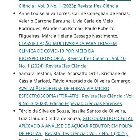
Ciência : Vol. 9 No. 1 (2023): Revista Ifes Ciência
Anne Louise Silva Torres, Carine Coneglian de Farias,
Valerio Garrone Barauna, Lívia Carla de Melo
Rodrigues, Wanderson Romão, Paulo Roberto
Filgueiras, Márcia Helena Cassago Nascimento,
CLASSIFICAÇÃO MULTIVARIADA PARA TRIAGEM
CLÍNICA DE COVID-19 POR MEIO DA
BIOESPECTROSCOPIA
,
Revista Ifes Ciência : Vol. 10
No. 1 (2024): Revista Ifes Ciência
Samara Testoni, Rafael Scorsatto Ortiz, Kristiane de
Cássia Mariotti, Flávio Anastácio de Oliveira Camargo,
AVALIAÇÃO FORENSE DE FIBRAS VIA MICRO
ESPECTROSCOPIA (FTIR-ATR)
,
Revista Ifes Ciência : Vol.
9 No. 3 (2023): Edição Especial: Ciências Forenses
Tércio da Silva de Souza, Jessika Santos de Oliveira,
Luiz Claudio Cindra de Souza,
GLICOSÍMETRO DIGITAL
APLICADO A ANÁLISE DE AÇÚCAR REDUTOR EM POLPA
DE FRUTAS
,
Revista Ifes Ciência : Vol. 7 No. 1 (2021):