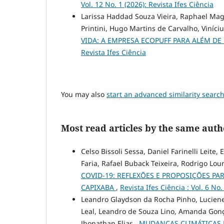
Vol. 12 No. 1 (2026): Revista Ifes Ciência
Larissa Haddad Souza Vieira, Raphael Maga
Printini, Hugo Martins de Carvalho, Viníci
VIDA: A EMPRESA ECOPUFF PARA ALÉM D
Revista Ifes Ciência
You may also
start an advanced similarity searc
Most read articles by the same auth
Celso Bissoli Sessa, Daniel Farinelli Leite,
Faria, Rafael Buback Teixeira, Rodrigo Lou
COVID-19: REFLEXÕES E PROPOSIÇÕES P
CAPIXABA
,
Revista Ifes Ciência : Vol. 6 No
Leandro Glaydson da Rocha Pinho, Luciene 
Leal, Leandro de Souza Lino, Amanda Gonça
Jhonathan Elias ,
MUDANÇAS CLIMÁTICAS 