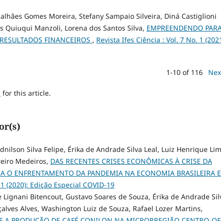
lhães Gomes Moreira, Stefany Sampaio Silveira, Diná Castiglioni
us Quiuqui Manzoli, Lorena dos Santos Silva,
EMPREENDENDO PARA
E RESULTADOS FINANCEIROS
,
Revista Ifes Ciência : Vol. 7 No. 1 (2021
1-10 of 116
Nex
h
for this article.
or(s)
 Ednilson Silva Felipe, Érika de Andrade Silva Leal, Luiz Henrique Li
reiro Medeiros,
DAS RECENTES CRISES ECONÔMICAS À CRISE DA
ARA O ENFRENTAMENTO DA PANDEMIA NA ECONOMIA BRASILEIRA E
. 1 (2020): Edição Especial COVID-19
Lignani Bitencout, Gustavo Soares de Souza, Érika de Andrade Sil
lves Alves, Washington Luiz de Souza, Rafael Lozer Martins,
E A PRODUÇÃO DE CAFÉ CONILON NA MICRORREGIÃO CENTRO-OE