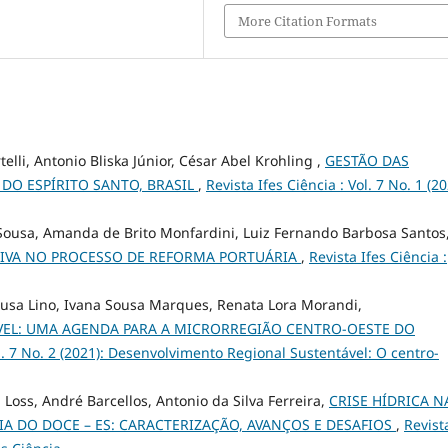
More Citation Formats
telli, Antonio Bliska Júnior, César Abel Krohling ,
GESTÃO DAS
DO ESPÍRITO SANTO, BRASIL
,
Revista Ifes Ciência : Vol. 7 No. 1 (20
e Sousa, Amanda de Brito Monfardini, Luiz Fernando Barbosa Santos
TIVA NO PROCESSO DE REFORMA PORTUÁRIA
,
Revista Ifes Ciência :
ousa Lino, Ivana Sousa Marques, Renata Lora Morandi,
EL: UMA AGENDA PARA A MICRORREGIÃO CENTRO-OESTE DO
ol. 7 No. 2 (2021): Desenvolvimento Regional Sustentável: O centro-
i Loss, André Barcellos, Antonio da Silva Ferreira,
CRISE HÍDRICA N
A DO DOCE – ES: CARACTERIZAÇÃO, AVANÇOS E DESAFIOS
,
Revist