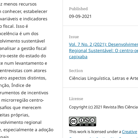
ez menos recursos
Published
m conhecer, estabelecer
09-09-2021
ariáveis e indicadores
fiscal. Isso é
xcelência é um dos
Issue
olvimento sustentável
Vol. 7 No. 2 (2021): Desenvolvime
analisar a gestão fiscal
Regional Sustentável: O centro-o
tro-oeste do estado do
capixaba
iste num levantamento e
 entrevistas com atores
Section
tro aspectos distintos,
Ciências Linguística, Letras e Art
nção, Índice de
trumentos de incentivos
License
a microrregião centro-
Copyright (c) 2021 Revista Ifes Ciência
desafios que merecem
itas próprias,
nvolvimento regional
e, especialmente a adoção
This work is licensed under a
Creative
pais.