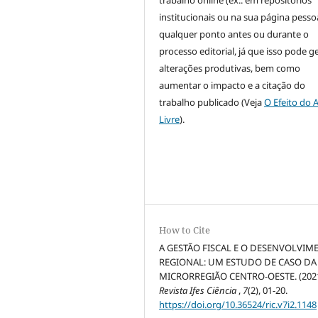
institucionais ou na sua página pessoa
qualquer ponto antes ou durante o
processo editorial, já que isso pode g
alterações produtivas, bem como
aumentar o impacto e a citação do
trabalho publicado (Veja
O Efeito do 
Livre
).
How to Cite
A GESTÃO FISCAL E O DESENVOLVIM
REGIONAL: UM ESTUDO DE CASO DA
MICRORREGIÃO CENTRO-OESTE. (2021
Revista Ifes Ciência
,
7
(2), 01-20.
https://doi.org/10.36524/ric.v7i2.1148