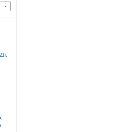
21):
,
A
a