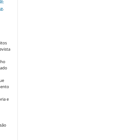
l-
se
.
:
itos
evista
lho
iado
ue
mento
ria e
são
u