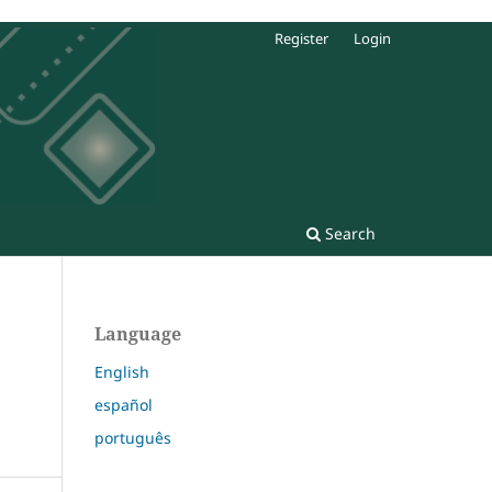
Register
Login
Search
Language
English
español
português