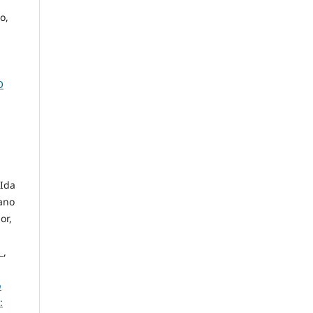
o,
O
 Ida
iano
or,
E
,
p
: