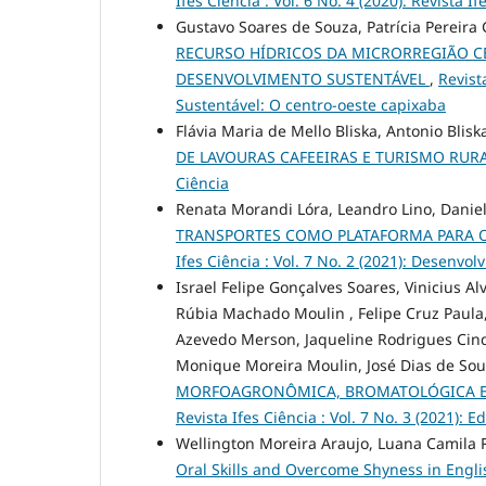
Ifes Ciência : Vol. 6 No. 4 (2020): Revista If
Gustavo Soares de Souza, Patrícia Pereira
RECURSO HÍDRICOS DA MICRORREGIÃO C
DESENVOLVIMENTO SUSTENTÁVEL
,
Revist
Sustentável: O centro-oeste capixaba
Flávia Maria de Mello Bliska, Antonio Blis
DE LAVOURAS CAFEEIRAS E TURISMO RUR
Ciência
Renata Morandi Lóra, Leandro Lino, Daniel 
TRANSPORTES COMO PLATAFORMA PARA 
Ifes Ciência : Vol. 7 No. 2 (2021): Desenv
Israel Felipe Gonçalves Soares, Vinicius Al
Rúbia Machado Moulin , Felipe Cruz Paula,
Azevedo Merson, Jaqueline Rodrigues Cindr
Monique Moreira Moulin, José Dias de Sou
MORFOAGRONÔMICA, BROMATOLÓGICA E A
Revista Ifes Ciência : Vol. 7 No. 3 (2021): 
Wellington Moreira Araujo, Luana Camila
Oral Skills and Overcome Shyness in Engl