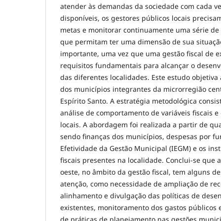
atender às demandas da sociedade com cada v
disponíveis, os gestores públicos locais precisa
metas e monitorar continuamente uma série de v
que permitam ter uma dimensão de sua situação 
importante, uma vez que uma gestão fiscal de e
requisitos fundamentais para alcançar o desenv
das diferentes localidades. Este estudo objetiva 
dos municípios integrantes da microrregião cen
Espírito Santo. A estratégia metodológica cons
análise de comportamento de variáveis fiscais e
locais. A abordagem foi realizada a partir de qua
sendo finanças dos municípios, despesas por fu
Efetividade da Gestão Municipal (IEGM) e os ins
fiscais presentes na localidade. Conclui-se que 
oeste, no âmbito da gestão fiscal, tem alguns 
atenção, como necessidade de ampliação de rece
alinhamento e divulgação das políticas de dese
existentes, monitoramento dos gastos públicos 
de práticas de planejamento nas gestões munici