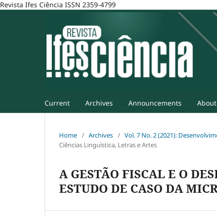
Revista Ifes Ciência ISSN 2359-4799
Current
Archives
Announcements
Abou
Home
/
Archives
/
Vol. 7 No. 2 (2021): Desenvolvi
Ciências Linguística, Letras e Artes
A GESTÃO FISCAL E O D
ESTUDO DE CASO DA MIC