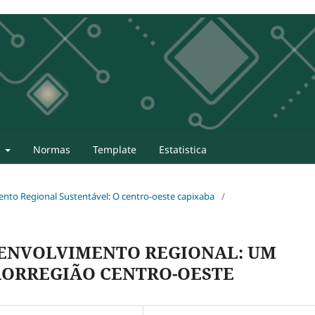
t
Normas
Template
Estatistica
mento Regional Sustentável: O centro-oeste capixaba
/
ESENVOLVIMENTO REGIONAL: UM
RORREGIÃO CENTRO-OESTE