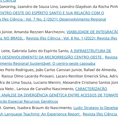
es Ciência
 Gonoring, Leandro de Souza Lino, Leandro Glaydson da Rocha Pinh
ENTRO-OESTE DO ESPÍRITO SANTO E SUA RELAÇÃO COM O
a Ifes Ciência : Vol. 7 No. 2 (2021): Desenvolvimento Regional
ka Júnior, Amanda Rezzieri Marchezini,
VIABILIDADE DE INTEGRAÇÃ
AL NO BRASIL
,
Revista Ifes Ciência : Vol. 8 No. 1 (2022): Revista Ifes
Leite, Gabriela Sales do Espírito Santo,
A INFRAESTRUTURA DE
O DESENVOLVIMENTO DA MICRORREGIÃO CENTRO-OESTE
,
Revista
olvimento Regional Sustentável: O centro-oeste capixaba
ves Porto Rodrigues, João Carlos Cansian Junior, Rafael de Almeida,
 Raissa Olmo Lacerda Pirovani, Lazaro Renilton Emerick Silva, Adr
a de Lima Souza, Luciano Menini, Alexandre Cristiano Santos Júni
za Neto , Larissa de Carvalho Nascimento,
CARACTERIZAÇÃO
NÁLISE DA DIVERGÊNCIA GENÉTICA ENTRE ACESSOS DE TOMAT
Edição Especial Recursos Genéticos
 R. Gomes, Isadora Braum do Nascimento,
Ludic Strategy to Develo
ish Language Teaching: An Experience Report
,
Revista Ifes Ciência 