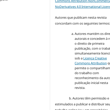
Commons Attribution-NonCommercia
NoDerivatives 4.0 International Licen
Autores que publicam nesta revista
concordam com os seguintes termos
Autores mantém os dire
autorais e concedem à r
o direito de primeira
publicação, com o traba
simultaneamente licenc
sob a
Licença Creative
Commons Attribution
q
permite o compartilha
do trabalho com
reconhecimento da auto
publicação inicial nesta
revista.
b. Autores têm permissão e 
estimulados a publicar e distribuir se
trabalho online (ex.: em repositórios