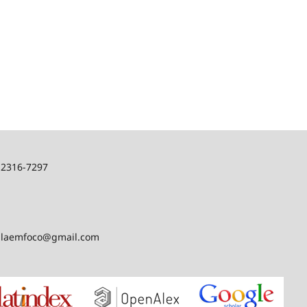
: 2316-7297
aulaemfoco@gmail.com