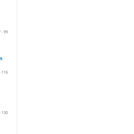
 - 99
S
- 116
- 130