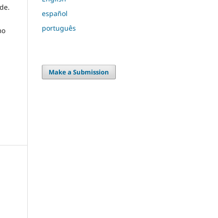
de.
español
português
mo
Make a Submission