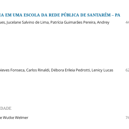
IA EM UMA ESCOLA DA REDE PÚBLICA DE SANTARÉM – PA
s, Jucelane Salvino de Lima, Patrícia Guimarães Pereira, Andrey
44
Neves Fonseca, Carlos Rinaldi, Débora Erileia Pedrotti, Lenicy Lucas
62
IDADE
ete Wutke Welmer
74