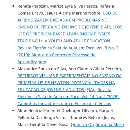
Renata Perozini, Marize Lyra Silva Passos, Rafaela
Gomes Bravo, Isaura Alcina Martins Nobre,
USO DE
APRENDIZAGEM BASEADA EM PROBLEMAS NO
ENSINO DE FÍSICA NO ENSINO DE JOVENS E ADULTOS:
USE OF PROBLEM-BASED LEARNING IN PHYSICS
TEACHING IN A YOUTH AND ADULT EDUCATION
,
Revista Eletrônica Sala de Aula em Foco: Vol. 8 No. 2
(2019): Alunos no Centro do Processo de
Aprendizagem
Alexandre Souza da Silva, Ana Claudia Alfaia Perreira,
RECURSOS VISUAIS E EXPERIMENTAIS NO ENSINO DA
PRIMEIRA LEI DE NEWTON: POTENCIALIDADES NA
EDUCAÇÃO DE JOVENS E ADULTOS (EJA)
,
Revista
Eletrônica Sala de Aula em Foco: Vol. 14 No. 2 (2025):
Caminhos Inovadores para o Ensino de Ciências
Aline Beatriz Pimentel Doelinger Oliveira, Raquel
Pellanda Dardengo Victor, Thamires Belo de Jesus,
Maria Geralda Oliver Rosa,
Química Orgânica na Mesa