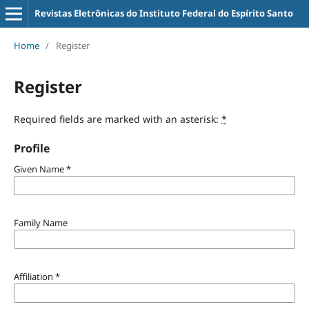
Revistas Eletrônicas do Instituto Federal do Espírito Santo
Home
/
Register
Register
Required fields are marked with an asterisk:
*
Profile
Given Name
*
Family Name
Affiliation
*