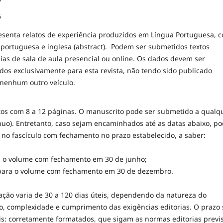
7
6
resenta relatos de experiência produzidos em Língua Portuguesa, 
portuguesa e inglesa (abstract). Podem ser submetidos textos
ias de sala de aula presencial ou online. Os dados devem ser
ados exclusivamente para esta revista, não tendo sido publicado
nenhum outro veículo.
tos com 8 a 12 páginas. O manuscrito pode ser submetido a qualq
nuo). Entretanto, caso sejam encaminhados até as datas abaixo, p
o no fascículo com fechamento no prazo estabelecido, a saber:
ara o volume com fechamento em 30 de junho;
 para o volume com fechamento em 30 de dezembro.
ação varia de 30 a 120 dias úteis, dependendo da natureza do
o, complexidade e cumprimento das exigências editorias. O prazo 
is: corretamente formatados, que sigam as normas editorias previs