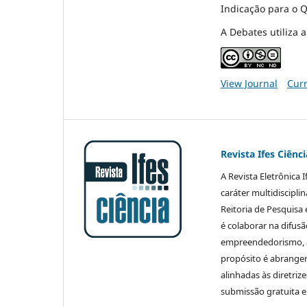
Indicação para o Q
A Debates utiliza 
View Journal
Curr
Revista Ifes Ciênci
A Revista Eletrônica I
caráter multidiscipli
Reitoria de Pesquisa 
é colaborar na difus
empreendedorismo, ao
propósito é abranger 
alinhadas às diretriz
submissão gratuita e