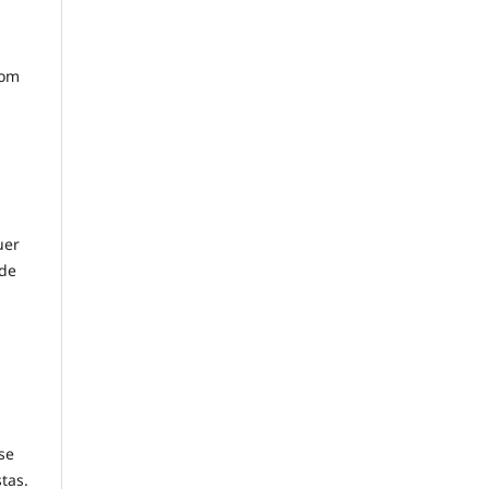
com
uer
ode
se
tas.