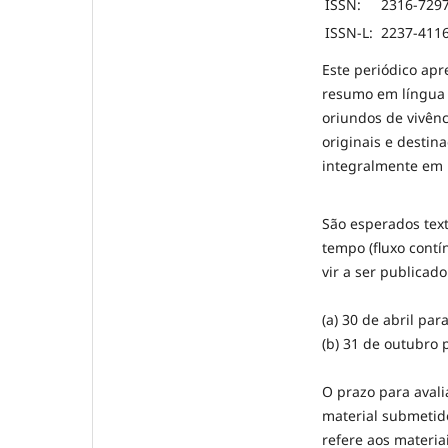
ISSN:
2316-729
ISSN-L:
2237-411
Este periódico ap
resumo em língua 
oriundos de vivênc
originais e destin
integralmente em 
São esperados tex
tempo (fluxo contí
vir a ser publicad
(a) 30 de abril p
(b) 31 de outubro
O prazo para avali
material submetid
refere aos materia