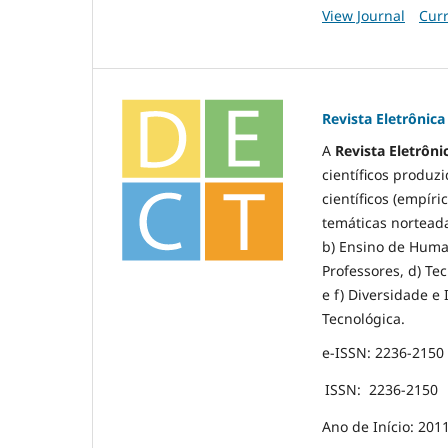
View Journal
Curr
Revista Eletrônic
A
Revista Eletrôni
científicos produz
científicos (empír
temáticas norteada
b) Ensino de Huma
Professores, d) Te
e f) Diversidade e 
Tecnológica.
e-ISSN: 2236-2150
ISSN:
2236-2150
Ano de Início: 201