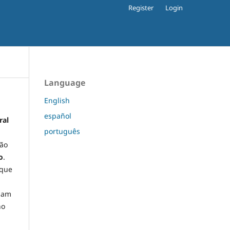
Register
Login
Language
English
español
ral
português
ção
o
.
 que
ssam
no