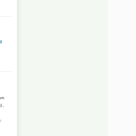
ta
 um
 ,
,