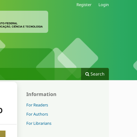
Register
Login
Search
Information
For Readers
O
For Authors
For Librarians