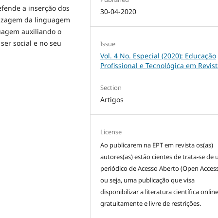
efende a inserção dos
30-04-2020
dizagem da linguagem
uagem auxiliando o
ser social e no seu
Issue
Vol. 4 No. Especial (2020): Educação
Profissional e Tecnológica em Revis
Section
Artigos
License
Ao publicarem na EPT em revista os(as)
autores(as) estão cientes de trata-se de
periódico de Acesso Aberto (Open Access)
ou seja, uma publicação que visa
disponibilizar a literatura científica online
gratuitamente e livre de restrições.