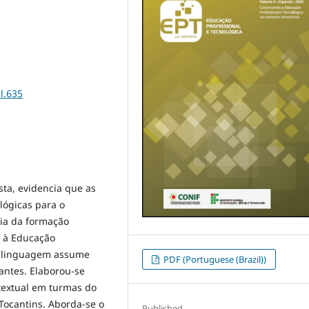
l.635
ta, evidencia que as
lógicas para o
ia da formação
 à Educação
da linguagem assume
PDF (Portuguese (Brazil))
antes. Elaborou-se
textual em turmas do
Tocantins. Aborda-se o
Published