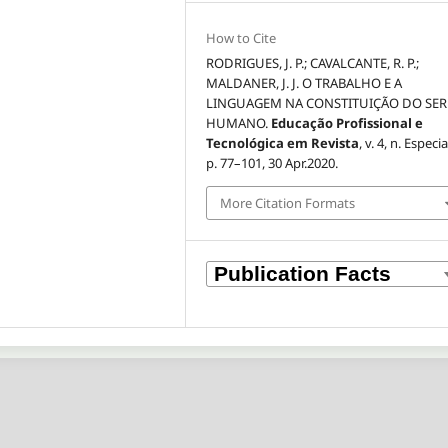
How to Cite
RODRIGUES, J. P.; CAVALCANTE, R. P.;
MALDANER, J. J. O TRABALHO E A
LINGUAGEM NA CONSTITUIÇÃO DO SER
HUMANO.
Educação Profissional e
Tecnológica em Revista
, v. 4, n. Especia
p. 77–101, 30 Apr.2020.
More Citation Formats