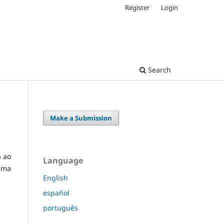
Register
Login
Search
Make a Submission
a ao
Language
ama
English
español
português