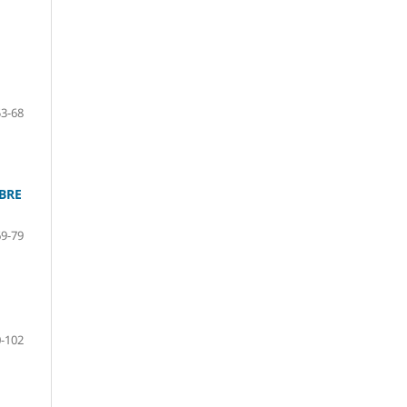
53-68
BRE
69-79
-102