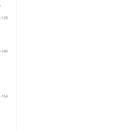
L
-128
-140
E
-154