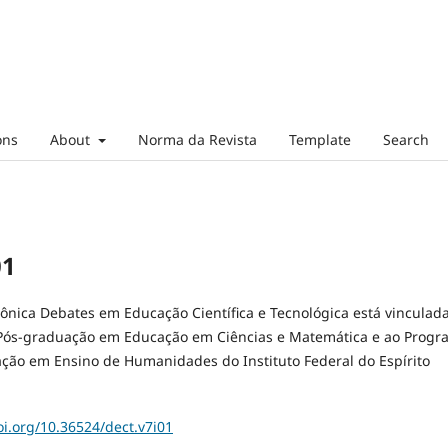
ons
About
Norma da Revista
Template
Search
01
rônica Debates em Educação Científica e Tecnológica está vinculad
Pós-graduação em Educação em Ciências e Matemática e ao Progr
ção em Ensino de Humanidades do Instituto Federal do Espírito
oi.org/10.36524/dect.v7i01