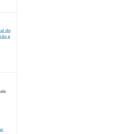
ial do
ção e
Sala
l-