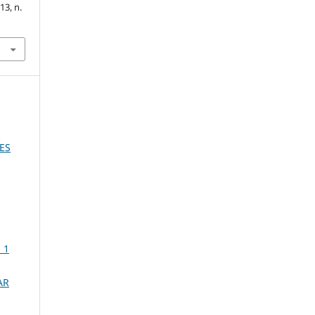
 13, n.
ES
 1
AR