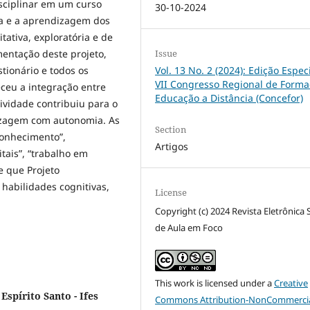
isciplinar em um curso
30-10-2024
ia e a aprendizagem dos
tativa, exploratória e de
Issue
entação deste projeto,
Vol. 13 No. 2 (2024): Edição Espec
stionário e todos os
VII Congresso Regional de Forma
ceu a integração entre
Educação a Distância (Concefor)
tividade contribuiu para o
izagem com autonomia. As
Section
conhecimento”,
Artigos
tais”, “trabalho em
se que Projeto
 habilidades cognitivas,
License
Copyright (c) 2024 Revista Eletrônica 
de Aula em Foco
This work is licensed under a
Creative
Espírito Santo - Ifes
Commons Attribution-NonCommercia