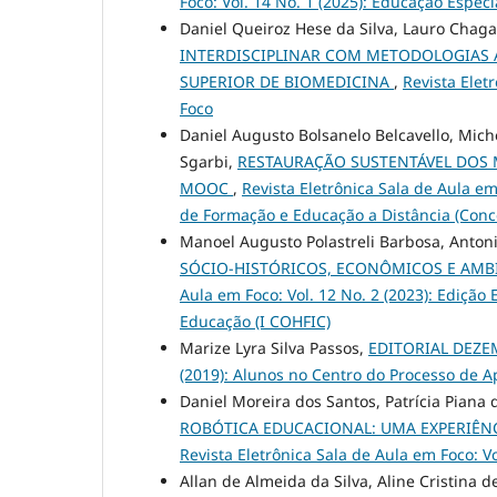
Foco: Vol. 14 No. 1 (2025): Educação Espec
Daniel Queiroz Hese da Silva, Lauro Chaga
INTERDISCIPLINAR COM METODOLOGIAS 
SUPERIOR DE BIOMEDICINA
,
Revista Elet
Foco
Daniel Augusto Bolsanelo Belcavello, Miche
Sgarbi,
RESTAURAÇÃO SUSTENTÁVEL DOS 
MOOC
,
Revista Eletrônica Sala de Aula em
de Formação e Educação a Distância (Conc
Manoel Augusto Polastreli Barbosa, Antoni
SÓCIO-HISTÓRICOS, ECONÔMICOS E AMBI
Aula em Foco: Vol. 12 No. 2 (2023): Edição 
Educação (I COHFIC)
Marize Lyra Silva Passos,
EDITORIAL DEZE
(2019): Alunos no Centro do Processo de
Daniel Moreira dos Santos, Patrícia Piana
ROBÓTICA EDUCACIONAL: UMA EXPERIÊN
Revista Eletrônica Sala de Aula em Foco: V
Allan de Almeida da Silva, Aline Cristin