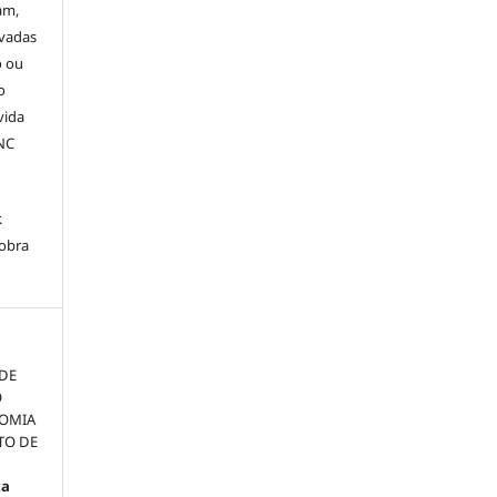
am,
ivadas
o ou
o
vida
-NC
.
 obra
 DE
O
NOMIA
TO DE
ta