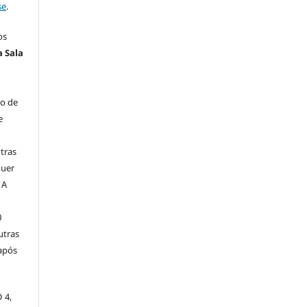
se
.
os
a Sala
ão de
e
tras
quer
 A
0
utras
 após
 4,