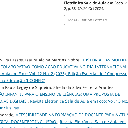
Eletrônica Sala de Aula em Foco
, v.
2, p. 58–69, 30 Oct.2024.
More Citation Formats
Silva Passos, Isaura Alcina Martins Nobre ,
HISTÓRIA DAS MULHER
L COLABORATIVO COMO AÇÃO EDUCATIVA NO DIA INTERNACIONAL
e Aula em Foco: Vol. 12 No. 2 (2023): Edição Especial do I Congresso
a na Educação (I COHFIC)
aula Legey de Siqueira, Sheila da Silva Ferreira Arantes,
 INFANTIL PARA O ENSINO DE CIÊNCIAS: UMA PROPOSTA DE
DIAS DIGITAIS
,
Revista Eletrônica Sala de Aula em Foco: Vol. 13 No.
Inclusivas
Andrade,
ACESSIBILIDADE NA FORMAÇÃO DE DOCENTE PARA A ATU
GICA: DOCENTEPT INCLUSIVO
,
Revista Eletrônica Sala de Aula em