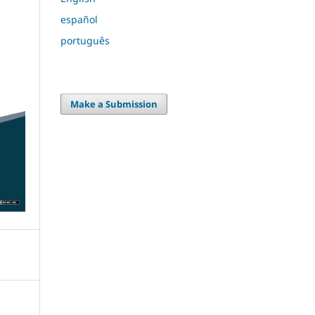
español
português
Make a Submission