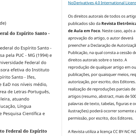
NoDerivatives 4.0 International Licen
Os direitos autorais de todos os artig
de)
publicados são da
Revista Eletrônic
de Aula em Foco
. Neste caso, após a
eral do Espírito Santo -
aprovação do artigo, o autor deverá
preencher a Declaração de Autorizaç
deral do Espírito Santo -
Publicação, na qual consta a cessão d
sa pela PUC - MG (1994) e
direitos autorais sobre o texto. A
niversidade Federal do
reprodução de qualquer artigo em ou
sora efetiva do Instituto
publicações, por quaisquer meios, re
rito Santo - Ifes,
autorização, por escrito, dos Editores.
e EaD nos níveis médio,
realização de reproduções parciais de
rea de Letras-Português,
artigos (resumo, abstract, mais de 50
leira, atuando
palavras de texto, tabelas, figuras e o
ducação, Língua
ilustrações) poderá ocorrer somente
e Pesquisa Científica e
permissão, por escrito, dos Editores.
to Federal do Espírito
A Revista utiliza a licença CC BY-NC-ND