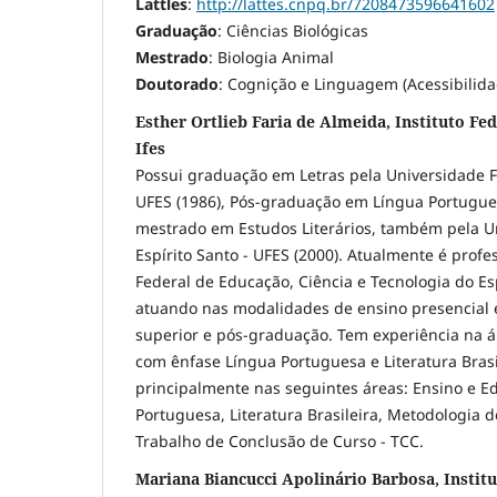
Lattles
:
http://lattes.cnpq.br/7208473596641602
Graduação
: Ciências Biológicas
Mestrado
: Biologia Animal
Doutorado
: Cognição e Linguagem (Acessibilida
Esther Ortlieb Faria de Almeida, Instituto Fed
Ifes
Possui graduação em Letras pela Universidade Fe
UFES (1986), Pós-graduação em Língua Portugue
mestrado em Estudos Literários, também pela U
Espírito Santo - UFES (2000). Atualmente é profes
Federal de Educação, Ciência e Tecnologia do Espí
atuando nas modalidades de ensino presencial 
superior e pós-graduação. Tem experiência na á
com ênfase Língua Portuguesa e Literatura Brasi
principalmente nas seguintes áreas: Ensino e E
Portuguesa, Literatura Brasileira, Metodologia d
Trabalho de Conclusão de Curso - TCC.
Mariana Biancucci Apolinário Barbosa, Institu