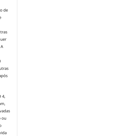
ão de
e
tras
quer
 A
0
utras
 após
 4,
am,
ivadas
o ou
o
vida