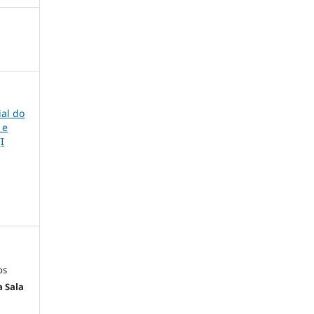
ial do
 e
I
os
a Sala