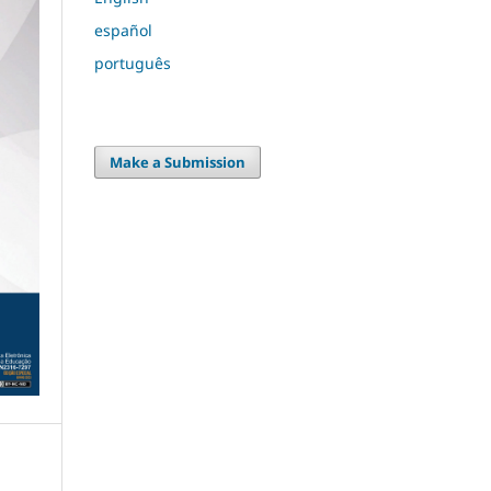
español
português
Make a Submission