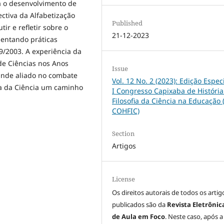
 o desenvolvimento de
ctiva da Alfabetização
Published
ir e refletir sobre o
21-12-2023
mentando práticas
9/2003. A experiência da
de Ciências nos Anos
Issue
ande aliado no combate
Vol. 12 No. 2 (2023): Edição Espec
ia da Ciência um caminho
I Congresso Capixaba de História
Filosofia da Ciência na Educação (
COHFIC)
Section
Artigos
License
Os direitos autorais de todos os artig
publicados são da
Revista Eletrônic
de Aula em Foco
. Neste caso, após a