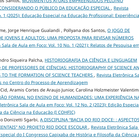
dos Santos,
MOVIMENTOS ATUAIS EMPREENDIDOS PELO/NO
 CONSIDERANDO O PÚBLICO DA EDUCAÇÃO ESPECIAL
,
Revista
o. 1 (2025): Educação Especial na Educação Profissional: Experiênci
e, Jorge Henrique Gualandi , Pollyana dos Santos,
O JOGO DE
E JOVENS E ADULTOS: UMA PROPOSTA PARA REVISAR NÚMEROS
a Sala de Aula em Foco: Vol. 10 No. 1 (2021): Relatos de Pesquisa e
andro Siqueira Palcha,
HISTORIOGRAFIA DA CIÊNCIA E LINGUAGEM
DE PROFESSORES DE CIÊNCIAS: HISTORIOGRAPHY OF SCIENCE A
 TO THE FORMATION OF SCIENCE TEACHERS
,
Revista Eletrônica S
nos no Centro do Processo de Aprendizagem
Cid, Aramis Cortes de Araujo Junior, Carolina Holzmeister Valenti
NÃO FORMAL NO ENSINO DE HUMANIDADES: UMA EXPERIÊNCIA N
letrônica Sala de Aula em Foco: Vol. 12 No. 2 (2023): Edição Especia
ia da Ciência na Educação (I COHFIC)
o Donizetti Sgarbi,
A DISCIPLINA “BACIA DO RIO DOCE: : ASPECTO
ENTAIS” NO PROJETO RIO DOCE ESCOLAR
,
Revista Eletrônica Sala
Especial do I Congresso Capixaba de História e Filosofia da Ciência