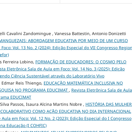
lli Cavalini Zandomingue , Vanessa Battestin, Antonio Donizetti
MANGUEZAIS: ABORDAGEM EDUCATIVA POR MEIO DE UM CURSO
 Foco: Vol. 13 No. 2 (2024): Edição Especial do VII Congresso Regio
efor)
s Ferreira Lobino,
FORMAÇÃO DE EDUCADORES: O COSMO PELO
sta Eletrônica Sala de Aula em Foco: Vol. 14 No. 3 (2025): Edição
ndo Ciência Sustentável através do Laboratório Vivo
li, Edmar Reis Thiengo,
EDUCAÇÃO MATEMÁTICA INCLUSIVA NO
PESQUISA NO PROGRAMA EDUCIMAT
,
Revista Eletrônica Sala de Aul
rograma EDUCIMAT
Silva Passos, Isaura Alcina Martins Nobre ,
HISTÓRIA DAS MULHER
L COLABORATIVO COMO AÇÃO EDUCATIVA NO DIA INTERNACIONAL
e Aula em Foco: Vol. 12 No. 2 (2023): Edição Especial do I Congresso
a na Educação (I COHFIC)