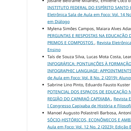
Josiane Beltrame Milanesi, Emilene Coco 
INSTITUTO FEDERAL DO ESPÍRITO SANTO
Eletrônica Sala de Aula em Foco: Vol. 14 N
em Diálogo
Mylena Simões Campos, Maiara Alves Adam
PERGUNTAS E RESPOSTAS NA EDUCAÇÃO D
PRIMOS E COMPOSTOS
,
Revista Eletrônic
Ensino
Taís de Souza Silva, Lucas Mota Costa, Le
INFOGRÁFICA: PONTUAÇÕES À FORMAÇÃO 
INFOGRAPHIC LANGUAGE: APPOINTMENTS
de Aula em Foco: Vol. 8 No. 2 (2019): Alu
Sabrine Lino Pinto, Eduardo Fausto Kuster 
POTENCIAL DOS ESPAÇOS DE EDUCAÇÃO 
REGIÃO DO CAPARAÓ CAPIXABA
,
Revista E
I Congresso Capixaba de História e Filosof
Manoel Augusto Polastreli Barbosa, Antoni
SÓCIO-HISTÓRICOS, ECONÔMICOS E AMBI
Aula em Foco: Vol. 12 No. 2 (2023): Edição 