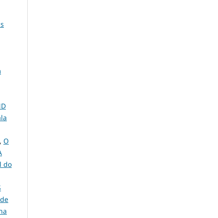
as
m
ND
ala
m,
O
A
l do
S
 de
 na