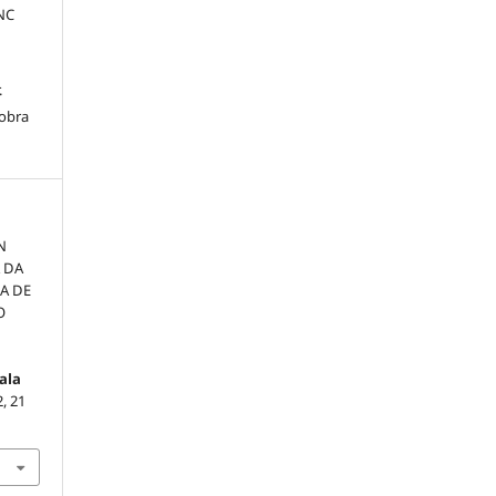
-NC
.
 obra
N
A DA
A DE
O
ala
2, 21