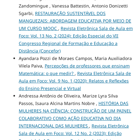
Zandomingue , Vanessa Battestin, Antonio Donizetti
Sgarbi,
RESTAURAÇÃO SUSTENTÁVEL DOS
MANGUEZAIS: ABORDAGEM EDUCATIVA POR MEIO DE
UM CURSO MOOC
,
Revista Eletrônica Sala de Aula em
Foco: Vol. 13 No. 2 (2024): Edição Especial do VII
Congresso Regional de Formação e Educação a
Distância (Concefor)
Ayandara Pozzi de Moraes Campos, Maria Auxiliadora
Vilela Paiva,
Percepções de professores que ensinam
Matemática: o que medir?
,
Revista Eletrônica Sala de
Aula em Foco: Vol. 9 No. 1 (2020): Relatos e Reflexões
do Ensino Presencial e Virtual
Andressa Antônio de Oliveira, Marize Lyra Silva
Passos, Isaura Alcina Martins Nobre ,
HISTÓRIA DAS
MULHERES NA CIÊNCIA: CONSTRUÇÃO DE UM PAINEL
COLABORATIVO COMO AÇÃO EDUCATIVA NO DIA
INTERNACIONAL DAS MULHERES
,
Revista Eletrônica
Sala de Aula em Foco: Vol. 12 No. 2 (2023): Edição