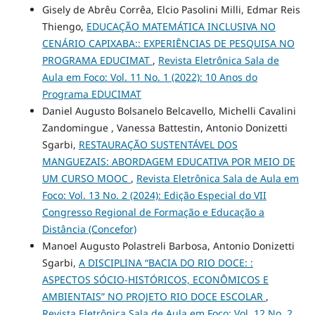
Gisely de Abrêu Corrêa, Elcio Pasolini Milli, Edmar Reis
Thiengo,
EDUCAÇÃO MATEMÁTICA INCLUSIVA NO
CENÁRIO CAPIXABA:: EXPERIÊNCIAS DE PESQUISA NO
PROGRAMA EDUCIMAT
,
Revista Eletrônica Sala de
Aula em Foco: Vol. 11 No. 1 (2022): 10 Anos do
Programa EDUCIMAT
Daniel Augusto Bolsanelo Belcavello, Michelli Cavalini
Zandomingue , Vanessa Battestin, Antonio Donizetti
Sgarbi,
RESTAURAÇÃO SUSTENTÁVEL DOS
MANGUEZAIS: ABORDAGEM EDUCATIVA POR MEIO DE
UM CURSO MOOC
,
Revista Eletrônica Sala de Aula em
Foco: Vol. 13 No. 2 (2024): Edição Especial do VII
Congresso Regional de Formação e Educação a
Distância (Concefor)
Manoel Augusto Polastreli Barbosa, Antonio Donizetti
Sgarbi,
A DISCIPLINA “BACIA DO RIO DOCE: :
ASPECTOS SÓCIO-HISTÓRICOS, ECONÔMICOS E
AMBIENTAIS” NO PROJETO RIO DOCE ESCOLAR
,
Revista Eletrônica Sala de Aula em Foco: Vol. 12 No. 2