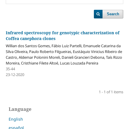
Search
Infrared spectroscopy for genotypic characterization of
Coffea canephora clones
Willian dos Santos Gomes, Fábio Luiz Partelli, Emanuele Catarina da
Silva Oliveira, Paulo Roberto Filgueiras, Eustáquio Vinicius Ribeiro de
Castro, Aldemar Polonini Moreli, Danieli Grancieri Debona, Taís Rizzo
Moreira, Cristhiane Filete Altoé, Lucas Louzada Pereira
35-44
23-12-2020
1 - 1 of 1 items
Language
English
español