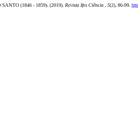
NTO (1846 - 1859). (2019).
Revista Ifes Ciência
,
5
(2), 86-99.
htt