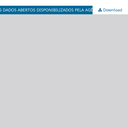
Download
AVALIAÇÃO DOS REGIMES DE APROVEITAMENTO DE ROCHAS NATURAIS NO CONTEXTO REGULATÓRIO BRASILEIRO A PARTIR DOS DADOS ABERTOS DISPONIBILIZADOS PELA AGÊNCIA NACIONAL DE MINERAÇÃO: O CASO DO ESPÍRITO SANTO