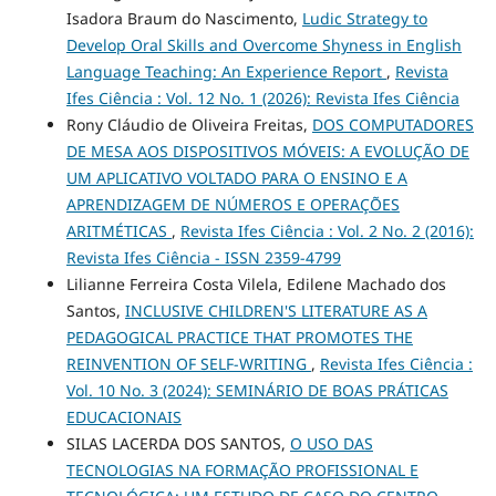
Isadora Braum do Nascimento,
Ludic Strategy to
Develop Oral Skills and Overcome Shyness in English
Language Teaching: An Experience Report
,
Revista
Ifes Ciência : Vol. 12 No. 1 (2026): Revista Ifes Ciência
Rony Cláudio de Oliveira Freitas,
DOS COMPUTADORES
DE MESA AOS DISPOSITIVOS MÓVEIS: A EVOLUÇÃO DE
UM APLICATIVO VOLTADO PARA O ENSINO E A
APRENDIZAGEM DE NÚMEROS E OPERAÇÕES
ARITMÉTICAS
,
Revista Ifes Ciência : Vol. 2 No. 2 (2016):
Revista Ifes Ciência - ISSN 2359-4799
Lilianne Ferreira Costa Vilela, Edilene Machado dos
Santos,
INCLUSIVE CHILDREN'S LITERATURE AS A
PEDAGOGICAL PRACTICE THAT PROMOTES THE
REINVENTION OF SELF-WRITING
,
Revista Ifes Ciência :
Vol. 10 No. 3 (2024): SEMINÁRIO DE BOAS PRÁTICAS
EDUCACIONAIS
SILAS LACERDA DOS SANTOS,
O USO DAS
TECNOLOGIAS NA FORMAÇÃO PROFISSIONAL E