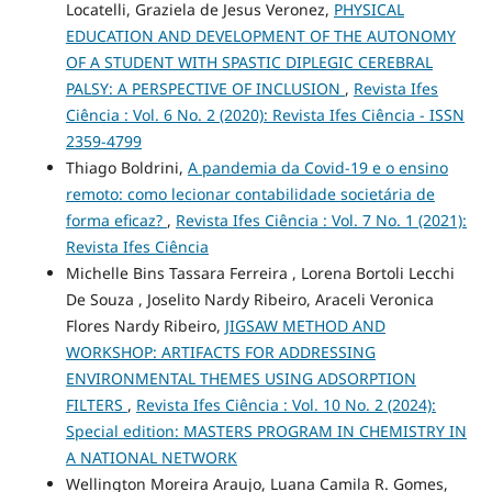
Locatelli, Graziela de Jesus Veronez,
PHYSICAL
EDUCATION AND DEVELOPMENT OF THE AUTONOMY
OF A STUDENT WITH SPASTIC DIPLEGIC CEREBRAL
PALSY: A PERSPECTIVE OF INCLUSION
,
Revista Ifes
Ciência : Vol. 6 No. 2 (2020): Revista Ifes Ciência - ISSN
2359-4799
Thiago Boldrini,
A pandemia da Covid-19 e o ensino
remoto: como lecionar contabilidade societária de
forma eficaz?
,
Revista Ifes Ciência : Vol. 7 No. 1 (2021):
Revista Ifes Ciência
Michelle Bins Tassara Ferreira , Lorena Bortoli Lecchi
De Souza , Joselito Nardy Ribeiro, Araceli Veronica
Flores Nardy Ribeiro,
JIGSAW METHOD AND
WORKSHOP: ARTIFACTS FOR ADDRESSING
ENVIRONMENTAL THEMES USING ADSORPTION
FILTERS
,
Revista Ifes Ciência : Vol. 10 No. 2 (2024):
Special edition: MASTERS PROGRAM IN CHEMISTRY IN
A NATIONAL NETWORK
Wellington Moreira Araujo, Luana Camila R. Gomes,