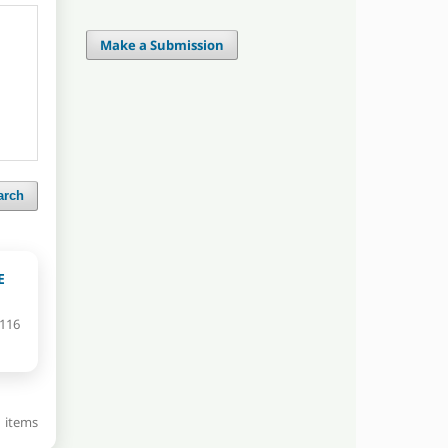
Make a Submission
arch
E
-116
 1 items