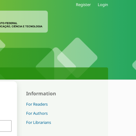
Register
Login
Information
For Readers
For Authors
For Librarians