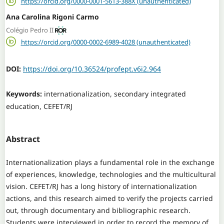
https://orcid.org/0000-0001-5613-388X (unauthenticated)
Ana Carolina Rigoni Carmo
Colégio Pedro II
https://orcid.org/0000-0002-6989-4028 (unauthenticated)
DOI:
https://doi.org/10.36524/profept.v6i2.964
Keywords:
internationalization, secondary integrated
education, CEFET/RJ
Abstract
Internationalization plays a fundamental role in the exchange
of experiences, knowledge, technologies and the multicultural
vision. CEFET/RJ has a long history of internationalization
actions, and this research aimed to verify the projects carried
out, through documentary and bibliographic research.
Students were interviewed in order to record the memory of