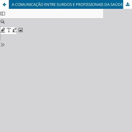
A COMUNICAÇÃO ENTRE SURDOS E PROFISSIONAIS DA SAÚDE: UMA REVISÃO BIBLIOGRÁFICA