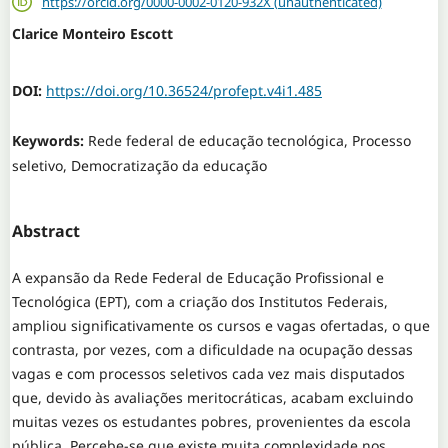
https://orcid.org/0000-0002-0120-932X (unauthenticated)
Clarice Monteiro Escott
DOI:
https://doi.org/10.36524/profept.v4i1.485
Keywords:
Rede federal de educação tecnológica, Processo
seletivo, Democratização da educação
Abstract
A expansão da Rede Federal de Educação Profissional e
Tecnológica (EPT), com a criação dos Institutos Federais,
ampliou significativamente os cursos e vagas ofertadas, o que
contrasta, por vezes, com a dificuldade na ocupação dessas
vagas e com processos seletivos cada vez mais disputados
que, devido às avaliações meritocráticas, acabam excluindo
muitas vezes os estudantes pobres, provenientes da escola
pública. Percebe-se que existe muita complexidade nos