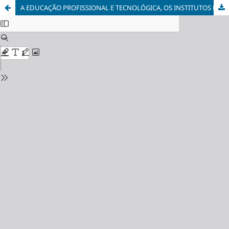
A EDUCAÇÃO PROFISSIONAL E TECNOLÓGICA, OS INSTITUTOS FEDERAIS E A INCLUSÃO