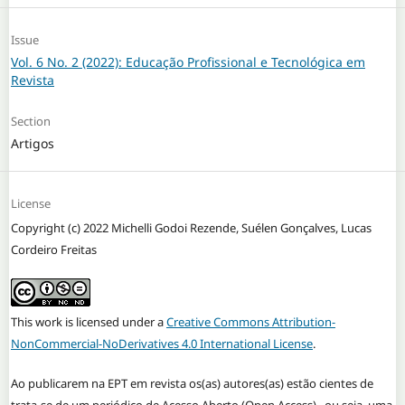
Issue
Vol. 6 No. 2 (2022): Educação Profissional e Tecnológica em
Revista
Section
Artigos
License
Copyright (c) 2022 Michelli Godoi Rezende, Suélen Gonçalves, Lucas
Cordeiro Freitas
This work is licensed under a
Creative Commons Attribution-
NonCommercial-NoDerivatives 4.0 International License
.
Ao publicarem na EPT em revista os(as) autores(as) estão cientes de
trata-se de um periódico de Acesso Aberto (Open Access) , ou seja, uma