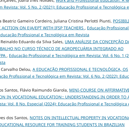
onçalves, Joana Ines Novaes,
Work and Professional Education: A M
 Revista: Vol. 5 No. 2 (2021): Educação Profissional e Tecnológica 
triz Gameiro Cordeiro, Juliana Cristina Perlotti Piunti,
POSIBIL
 ACITION ON EJA/EPT WITH IFSP TEACHERS
,
Educação Profissional
 Educação Profissional e Tecnológica em Revista
, Reinaldo Eduardo da Silva Sales,
UMA ANÁLISE DA CONCEPÇÃO D
ABALHO NO CURSO TÉCNICO DE AGROPECUÁRIA INTEGRADO AO
FPA
,
Educação Profissional e Tecnológica em Revista: Vol. 6 No. 1 (2
sta
a Carvalho Delou,
A EDUCAÇÃO PROFISSIONAL E TECNOLÓGICA, OS
ção Profissional e Tecnológica em Revista: Vol. 6 No. 2 (2022): Edu
dos Santos, Flávio Raimundo Giarola,
MINI-COURSE ON AFFIRMATIV
ION IN VOCATIONAL EDUCATION:: UNDERSTANDING IN ORDER TO
ta: Vol. 8 No. Especial (2024): Educação Profissional e Tecnológica
ves dos Santos,
NOTES ON INTELLECTUAL PROPERTY IN VOCATION
DUCATIONAL RESOURCE FOR TRAINING STUDENTS IN BRAZILIAN