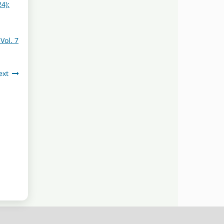
4):
Vol. 7
ext