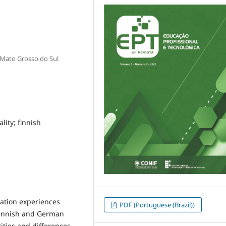
e Mato Grosso do Sul
lity; finnish
cation experiences
PDF (Portuguese (Brazil))
 Finnish and German
ities and differences,