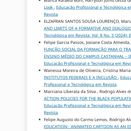
Bianca Rafaela Boni, Harryson Júnio Lessa G
Look
,
Educação Profissional e Tecnológica em
Revista
ELZAFRAN SANTOS SOUSA LOURENÇO, Maria Bea
AND LIMITS OF A FORMATIVE AND DIALOGIC
Tecnológica em Revista: Vol. 8 No. 3 (2024):
Felipe Garcia Passos, Josiane Costa Almeida
FUNÇÃO SOCIAL DA FORMAÇÂO PARA O TR
ENSINO MÉDIO DO CAMPUS CASTANHAL – I
Educação Profissional e Tecnológica em Revi
Wanessa Moreira de Oliveira, Cristina Mari
INSTITUTOS FEDERAIS E A INCLUSÃO
,
Educa
Profissional e Tecnológica em Revista
Marciana Liberata da Silva , Rodrigo Alves 
ACTION POLICIES FOR THE BLACK POPULAT
Educação Profissional e Tecnológica em Revis
Revista
Felipe Augusto do Carmo Lemos, Rodrigo Al
EDUCATION:: ANIMATED CARTOON AS AN E