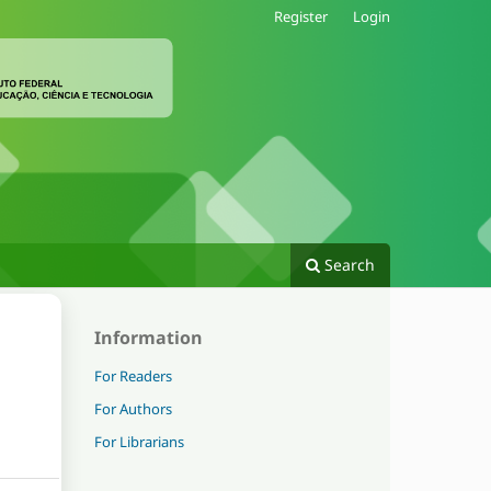
Register
Login
Search
Information
For Readers
For Authors
For Librarians