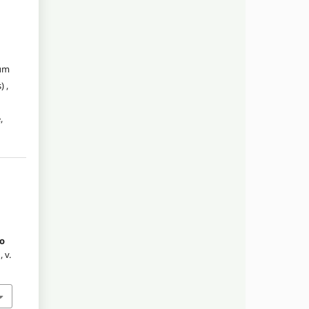
 um
 ,
,
o
a
, v.