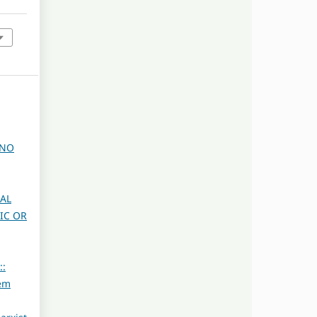
 NO
AL
IC OR
::
 em