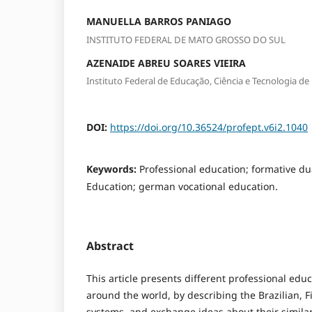
MANUELLA BARROS PANIAGO
INSTITUTO FEDERAL DE MATO GROSSO DO SUL
AZENAIDE ABREU SOARES VIEIRA
Instituto Federal de Educação, Ciência e Tecnologia d
DOI:
https://doi.org/10.36524/profept.v6i2.1040
Keywords:
Professional education; formative dua
Education; german vocational education.
Abstract
This article presents different professional edu
around the world, by describing the Brazilian,
systems, and exchange ideas about their similar