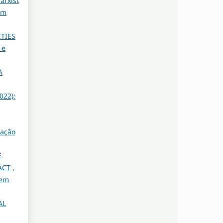
arxist
em
ITIES
 e
A
022):
cação
E
 ACT
,
 em
AL