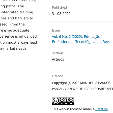
ning paths. The
Published
integrated training
31-08-2022
ties and barriers to
ussed. From the
ere is no adequate
Issue
perience is influenced
Vol. 6 No. 2 (2022): Educação
Profissional e Tecnológica em Revis
cation must always lead
on-market needs.
Section
Artigos
License
Copyright (c) 2022 MANUELLA BARROS
PANIAGO, AZENAIDE ABREU SOARES VIE
This work is licensed under a
Creative